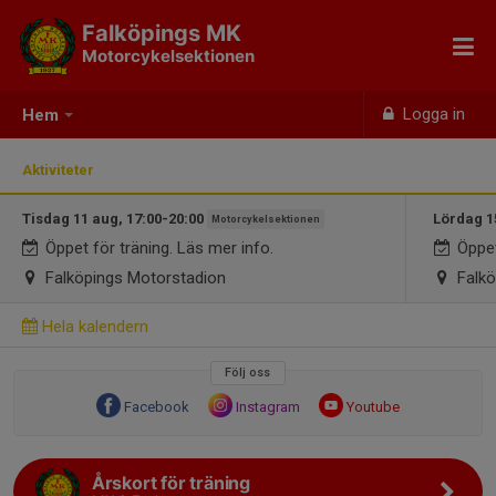
Falköpings MK
Motorcykelsektionen
Logga in
Hem
Aktiviteter
Tisdag 11 aug, 17:00-20:00
Lördag 1
Motorcykelsektionen
Öppet för träning. Läs mer info.
Öppet
Falköpings Motorstadion
Falkö
Hela kalendern
Följ oss
Facebook
Instagram
Youtube
Årskort för träning