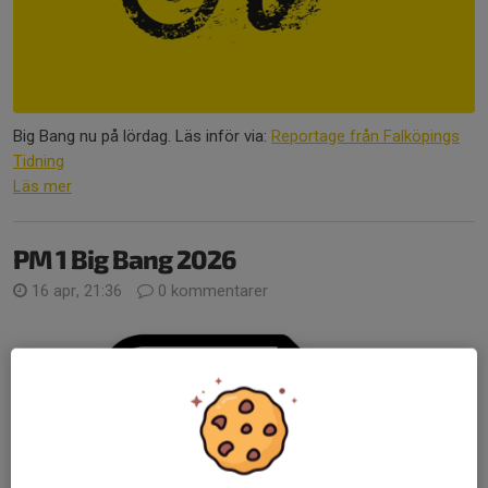
Big Bang nu på lördag. Läs inför via:
Reportage från Falköpings
Tidning
Läs mer
PM 1 Big Bang 2026
16 apr, 21:36
0 kommentarer