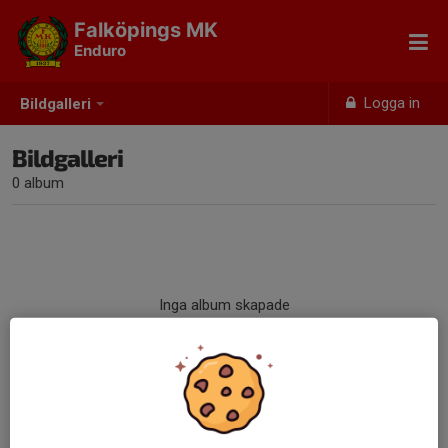
Falköpings MK
Enduro
Logga in
Bildgalleri
Bildgalleri
0 album
Inga album skapade