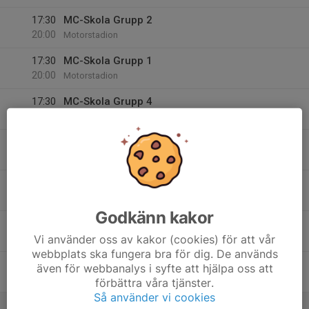
17:30
MC-Skola Grupp 2
20:00
Motorstadion
17:30
MC-Skola Grupp 1
20:00
Motorstadion
17:30
MC-Skola Grupp 4
20:00
Motorstadion
14
Tis
15
Ons
Godkänn kakor
16
Vi använder oss av kakor (cookies) för att vår
Tor
webbplats ska fungera bra för dig. De används
17
även för webbanalys i syfte att hjälpa oss att
Fre
förbättra våra tjänster.
Så använder vi cookies
18