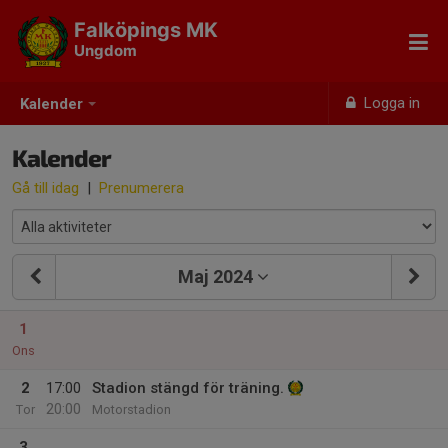
Falköpings MK
Ungdom
Logga in
Kalender
Kalender
Gå till idag
|
Prenumerera
Maj 2024
1
Ons
2
17:00
Stadion stängd för träning.
20:00
Tor
Motorstadion
3