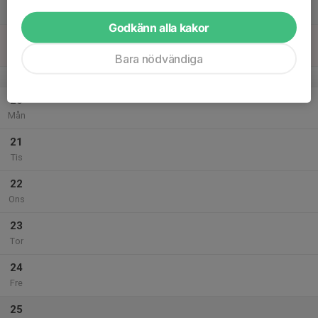
Lör
Godkänn alla kakor
19
Sön
Bara nödvändiga
v.21
20
Mån
21
Tis
22
Ons
23
Tor
24
Fre
25