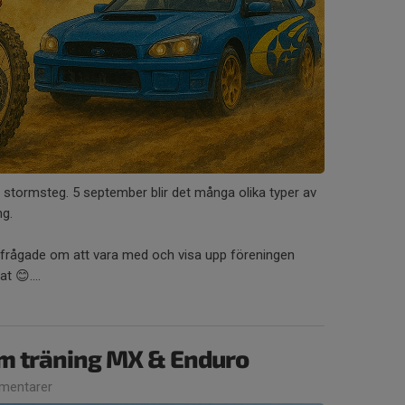
d stormsteg. 5 september blir det många olika typer av
ng.
illfrågade om att vara med och visa upp föreningen
t 😊....
m träning MX & Enduro
mentarer