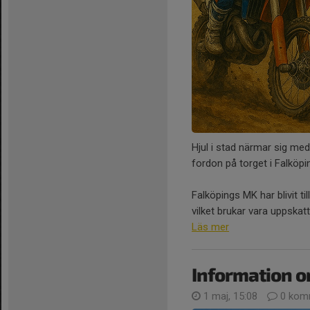
Hjul i stad närmar sig me
fordon på torget i Falköpi
Falköpings MK har blivit t
vilket brukar vara uppskatta
Läs mer
Information o
1 maj, 15:08
0 kom