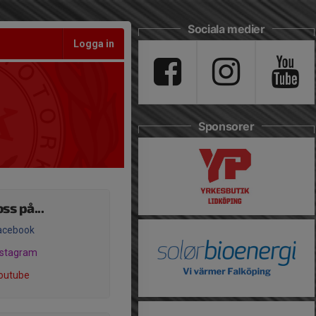
Sociala medier
Logga in
Sponsorer
oss på...
acebook
nstagram
outube