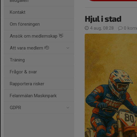
Bildgalleri
Kontakt
Hjul i stad
Om föreningen
4 aug, 08:28
0 kom
Ansök om medlemskap 👋
Att vara medlem 🫡
Träning
Frågor & svar
Rapportera risker
Felanmälan Maskinpark
GDPR