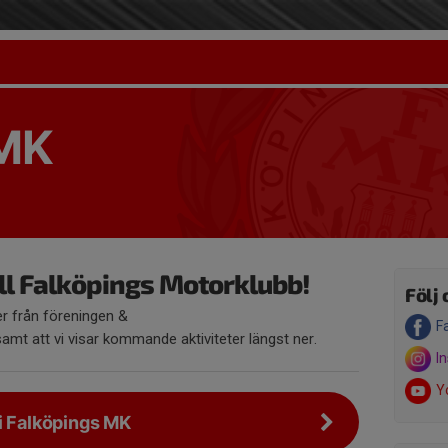
 MK
l Falköpings Motorklubb!
Följ 
r från föreningen &
F
amt att vi visar kommande aktiviteter längst ner.
I
Y
i Falköpings MK