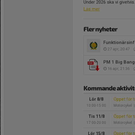
Under 2026 ska vi givetvis..
Läs mer
Fler nyheter
Funktionärsinf
27 apr, 20:47
PM 1 Big Bang
16 apr, 21:36
Kommande aktivit
Lör 8/8
Öppet för t
10:00-15:00
Motorcykel
|
Tis 11/8
Öppet för t
17:00-20:00
Motorcykel
|
Lör 15/8
Öppet för t