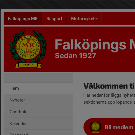
Falköpings MK
Bilsport
Motorcykel
Falköpings
Sedan 1927
Välkommen til
Hem
Här nedanför läggs nyhete
Nyheter
sektionerna upp löpande s
Gästbok
Kalender
Bli medlem 