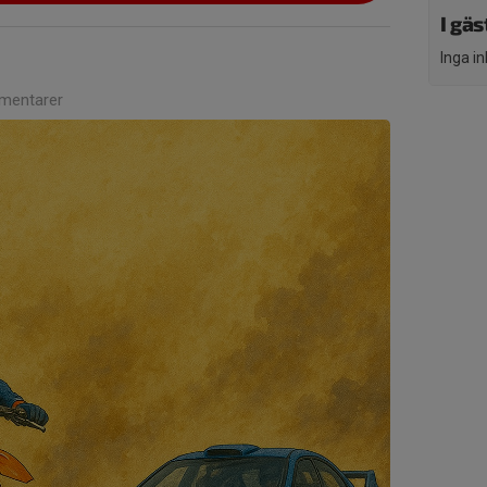
I gä
Inga i
mentarer