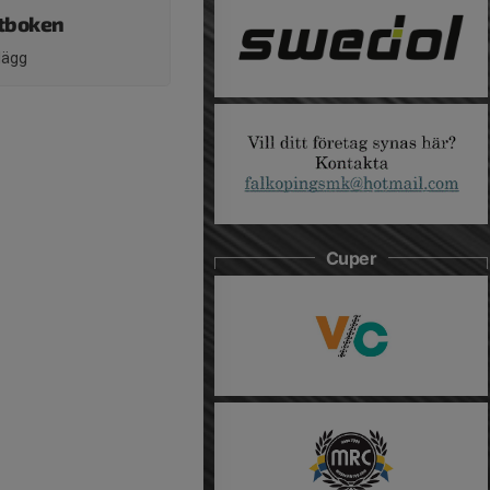
stboken
nlägg
Cuper