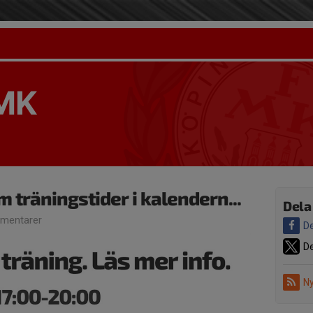
 MK
 träningstider i kalendern...
Dela
mentarer
De
De
Ny