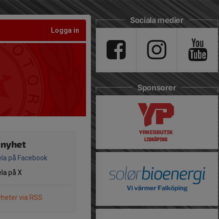
Sociala medier
Logga in
Sponsorer
 nyhet
la på Facebook
la på X
heter via RSS