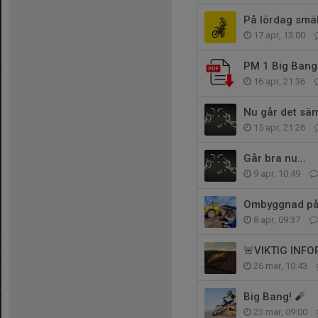
På lördag smäl
17 apr, 13:00
PM 1 Big Bang
16 apr, 21:36
Nu går det säm
15 apr, 21:26
Går bra nu...
9 apr, 10:49
Ombyggnad på
8 apr, 09:37
🚨VIKTIG INFO
26 mar, 10:43
Big Bang! 🧨
23 mar, 09:00