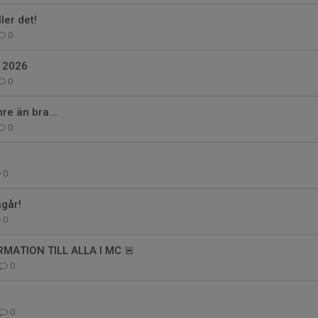
ler det!
0
 2026
0
re än bra...
0
0
går!
0
RMATION TILL ALLA I MC 🚨
0
0