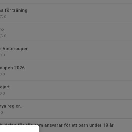
a för träning
0
ro
0
n Vintercupen
0
ercupen 2026
0
ejart
0
nya regler...
0
tbildning för alla som ansvarar för ett barn under 18 år
0