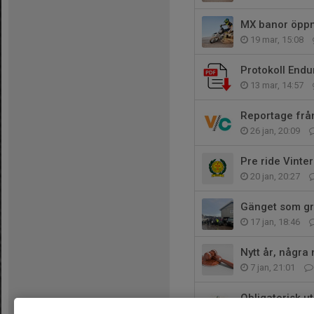
MX banor öppn
19 mar, 15:08
Protokoll Endu
13 mar, 14:57
Reportage frå
26 jan, 20:09
Pre ride Vint
20 jan, 20:27
Gänget som gr
17 jan, 18:46
Nytt år, några 
7 jan, 21:01
Obligatorisk u
25 dec 2025