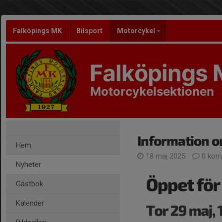
Falköpings MK
Bilsport
Motorcykel
Falköpings
Motorcykelsektionen
Information om
Hem
18 maj 2025
0 kom
Nyheter
Gästbok
Kalender