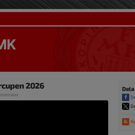
 MK
ercupen 2026
Dela
mentarer
De
De
Ny