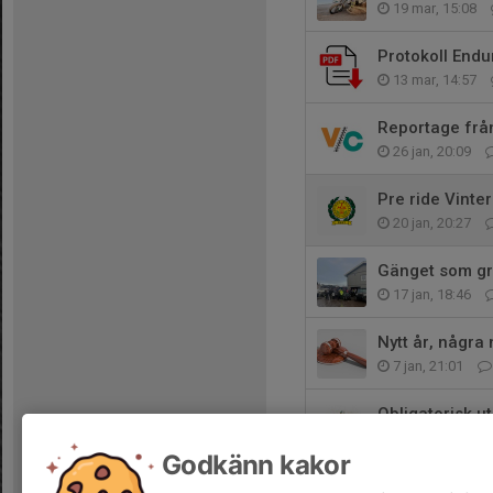
19 mar, 15:08
Protokoll Endu
13 mar, 14:57
Reportage frå
26 jan, 20:09
Pre ride Vint
20 jan, 20:27
Gänget som gr
17 jan, 18:46
Nytt år, några 
7 jan, 21:01
Obligatorisk u
25 dec 2025
Godkänn kakor
Nytt verksamhe