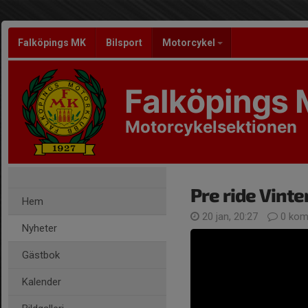
Falköpings MK
Bilsport
Motorcykel
Falköpings
Motorcykelsektionen
Pre ride Vint
Hem
20 jan, 20:27
0 kom
Nyheter
Gästbok
Kalender