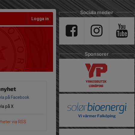
Sociala medier
Logga in
Sponsorer
 nyhet
la på Facebook
la på X
heter via RSS