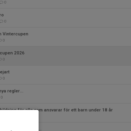
0
ro
0
n Vintercupen
0
ercupen 2026
0
ejart
0
nya regler...
0
tbildning för alla som ansvarar för ett barn under 18 år
0
tssystem på gång...