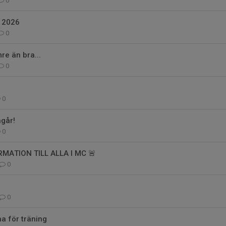
0
 2026
0
re än bra...
0
0
går!
0
RMATION TILL ALLA I MC 🚨
0
0
a för träning