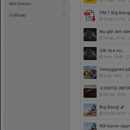
17 apr, 13:00
Mitt Svemo
PM 1 Big Bang
GoBraap
16 apr, 21:36
Nu går det säm
15 apr, 21:26
Går bra nu...
9 apr, 10:49
Ombyggnad på
8 apr, 09:37
🚨VIKTIG INFO
26 mar, 10:43
Big Bang! 🧨
23 mar, 09:00
MX banor öppn