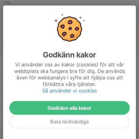
Fre
15
Lör
16
Sön
v.25
Godkänn kakor
17
Vi använder oss av kakor (cookies) för att vår
Mån
webbplats ska fungera bra för dig. De används
även för webbanalys i syfte att hjälpa oss att
18
förbättra våra tjänster.
Tis
Så använder vi cookies
19
Ons
Godkänn alla kakor
20
Bara nödvändiga
Tor
21