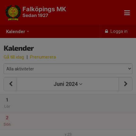
Falköpings MK
Sedan 1927
Logga in
Kalender
Kalender
Gå till idag
|
Prenumerera
Juni 2024
1
Lör
2
Sön
v.23