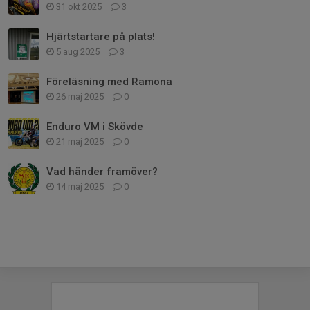
31 okt 2025
3
Hjärtstartare på plats!
5 aug 2025
3
Föreläsning med Ramona
26 maj 2025
0
Enduro VM i Skövde
21 maj 2025
0
Vad händer framöver?
14 maj 2025
0