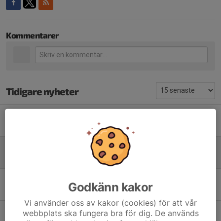
Kommentarer
Tidigare nyheter
Hjul i stad
4 aug, 08:28
0
Information om träning MX & Enduro
1 maj, 15:08
0
Funktionärsinfo lill-jumbon
Godkänn kakor
27 apr, 20:47
0
Vi använder oss av kakor (cookies) för att vår
Falbygdens Motorcykel Veteraner
webbplats ska fungera bra för dig. De används