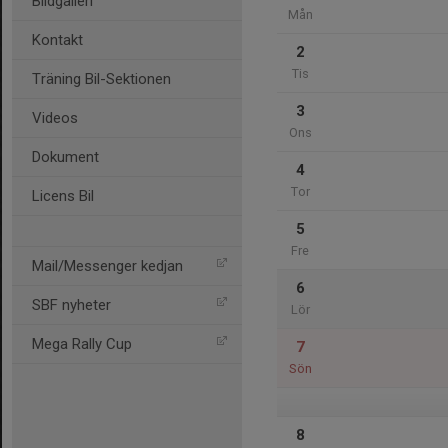
Bildgalleri
Mån
Kontakt
2
Tis
Träning Bil-Sektionen
3
Videos
Ons
Dokument
4
Tor
Licens Bil
5
Fre
Mail/Messenger kedjan
6
SBF nyheter
Lör
Mega Rally Cup
7
Sön
8