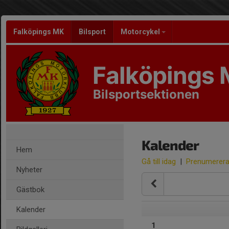
Falköpings MK
Bilsport
Motorcykel
Falköpings
Bilsportsektionen
Kalender
Hem
Gå till idag
|
Prenumerer
Nyheter
Gästbok
Kalender
1