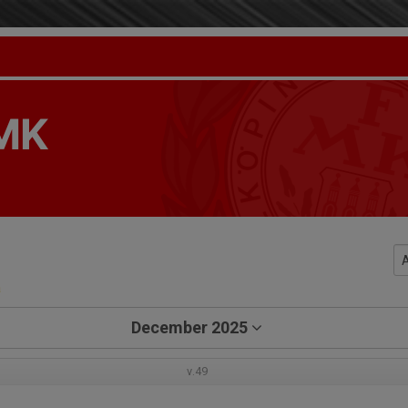
 MK
a
December 2025
v.49