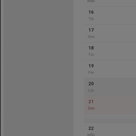
Mån
16
Tis
17
Ons
18
Tor
19
Fre
20
Lör
21
Sön
22
Mån