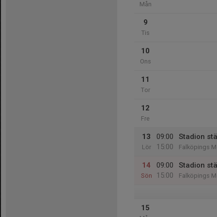
Mån
9
Tis
10
Ons
11
Tor
12
Fre
13
09:00
Stadion stä
15:00
Lör
Falköpings M
14
09:00
Stadion stä
15:00
Sön
Falköpings M
15