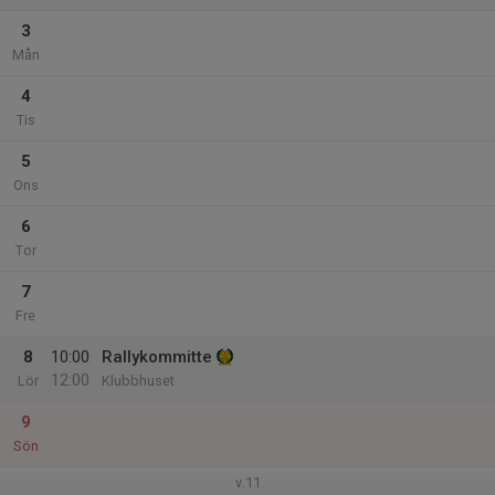
3
Mån
4
Tis
5
Ons
6
Tor
7
Fre
8
10:00
Rallykommitte
12:00
Lör
Klubbhuset
9
Sön
v.11