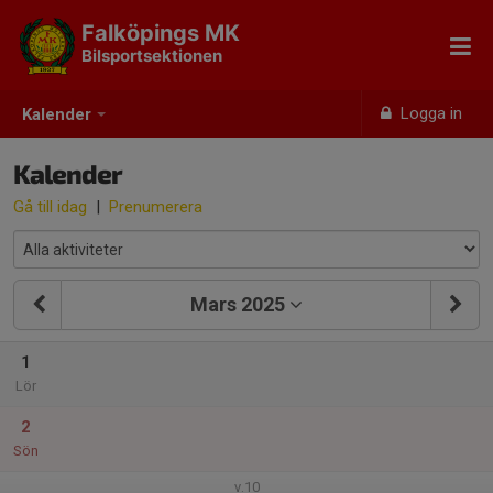
Falköpings MK
Bilsportsektionen
Logga in
Kalender
Kalender
Gå till idag
|
Prenumerera
Mars 2025
1
Lör
2
Sön
v.10