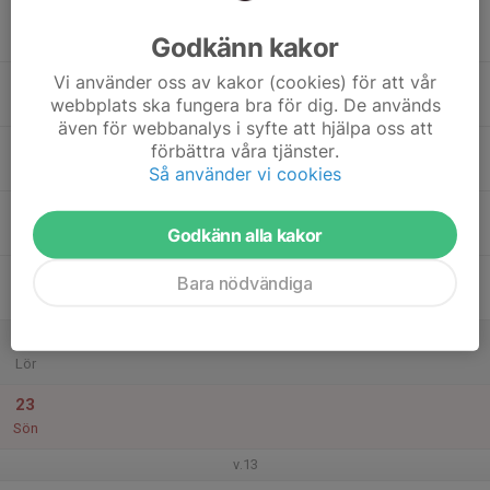
17
Godkänn kakor
Mån
Vi använder oss av kakor (cookies) för att vår
18
webbplats ska fungera bra för dig. De används
Tis
även för webbanalys i syfte att hjälpa oss att
19
18:00
Föreläsning av Mattias Adielsson
förbättra våra tjänster.
21:00
Ons
Klubbhuset
Så använder vi cookies
20
Godkänn alla kakor
Tor
21
Bara nödvändiga
Fre
22
Lör
23
Sön
v.13