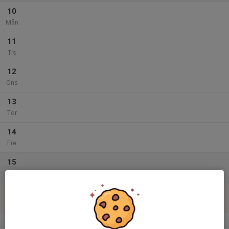
10
Mån
11
Tis
12
Ons
13
Tor
14
Fre
15
Lör
16
Sön
v.12