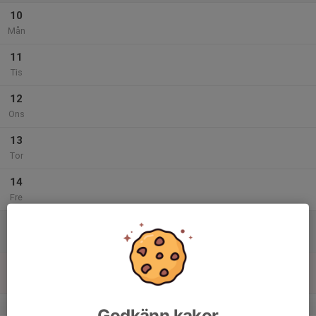
10
Mån
11
Tis
12
Ons
13
Tor
14
Fre
15
Lör
16
Sön
v.47
Godkänn kakor