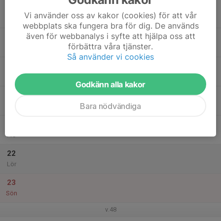
17
Vi använder oss av kakor (cookies) för att vår
Mån
webbplats ska fungera bra för dig. De används
även för webbanalys i syfte att hjälpa oss att
18
förbättra våra tjänster.
Tis
Så använder vi cookies
19
Ons
Godkänn alla kakor
20
Bara nödvändiga
Tor
21
Fre
22
Lör
23
Sön
v.48