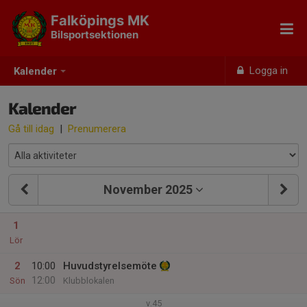
Falköpings MK
Bilsportsektionen
Logga in
Kalender
Kalender
Gå till idag
|
Prenumerera
November 2025
1
Lör
2
10:00
Huvudstyrelsemöte
12:00
Sön
Klubblokalen
v.45