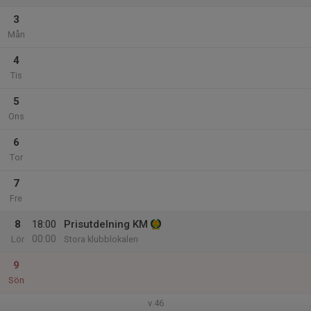
3
Mån
4
Tis
5
Ons
6
Tor
7
Fre
8
18:00
Prisutdelning KM
00:00
Lör
Stora klubblokalen
9
Sön
v.46